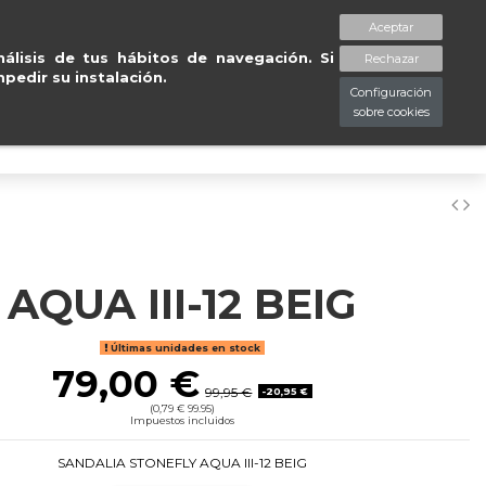
nsula en 24/48
Tu tienda
Aceptar
spaciopiessanos.com
964 209 890
Lista de deseos (
0
)
álisis de tus hábitos de navegación. Si
Rechazar
pedir su instalación.
Configuración
sobre cookies
0
AQUA III-12 BEIG
Últimas unidades en stock
79,00 €
99,95 €
-20,95 €
(0,79 € 99.95)
Impuestos incluidos
SANDALIA STONEFLY AQUA III-12 BEIG