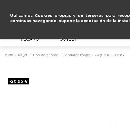
Pago seguro con
Paypal, Visa y Mastercard
.
Utilizamos Cookies propias y de terceros para recopi
continuas navegando, supone la aceptación de la instal
MUJER
HOMBRE
ERGONÓMICO
VEGANO
OUTLET
Inicio
Mujer
Tipo-de-zapato
Sandalias mujer
AQUA III-12 BEIG
-20,95 €