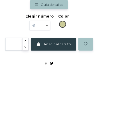
Guia de tallas
Elegir número
Color
BEIG
Añadir al carrito