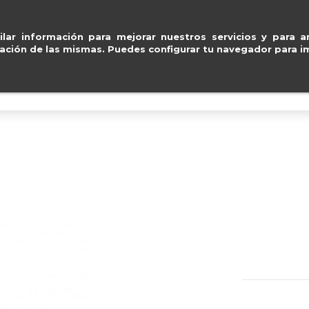
Entregas gratuitas en pení
ventas@e
lar información para mejorar nuestros servicios y para an
ación de las mismas. Puedes configurar tu navegador para im
BOLSOS
ACCESORIOS
IMPERMEABLE