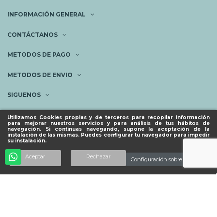
INFORMACIÓN GENERAL
CONTÁCTANOS
METODOS DE PAGO
METODOS DE ENVIO
SIGUENOS
NEWSLETTER
Utilizamos Cookies propias y de terceros para recopilar información
para mejorar nuestros servicios y para análisis de tus hábitos de
navegación. Si continuas navegando, supone la aceptación de la
instalación de las mismas. Puedes configurar tu navegador para impedir
su instalación.
© ESPACIO PIES SANOS 2023.
Añadir al carrito
Aceptar
Rechazar
Configuración sobre cookies