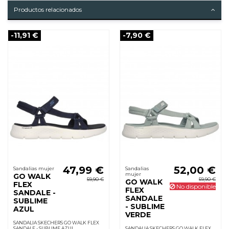
Productos relacionados
-11,91 €
-7,90 €
47,99 €
52,00 €
Sandalias mujer
Sandalias
mujer
GO WALK
59,90 €
59,90 €
GO WALK
FLEX
No disponible
FLEX
SANDALE -
SANDALE
SUBLIME
- SUBLIME
AZUL
VERDE
SANDALIA SKECHERS GO WALK FLEX
SANDALE - SUBLIME AZUL
SANDALIA SKECHERS GO WALK FLEX