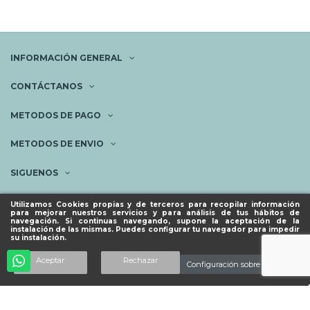
INFORMACIÓN GENERAL
CONTÁCTANOS
METODOS DE PAGO
METODOS DE ENVIO
SIGUENOS
NEWSLETTER
Utilizamos Cookies propias y de terceros para recopilar información
para mejorar nuestros servicios y para análisis de tus hábitos de
navegación. Si continuas navegando, supone la aceptación de la
instalación de las mismas. Puedes configurar tu navegador para impedir
su instalación.
© ESPACIO PIES SANOS 2023.
Añadir al carrito
Aceptar
Rechazar
Configuración sobre cookies