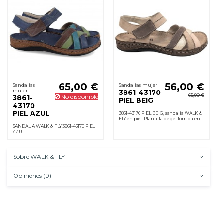
65,00 €
56,00 €
Sandalias
Sandalias mujer
mujer
3861-43170
65,90 €
No disponible
3861-
PIEL BEIG
43170
PIEL AZUL
3861-43170 PIEL BEIG, sandalia WALK &
FLY en piel. Plantilla de gel forrada en
piel, cierre velcro, cuña 2 cm y suela de
SANDALIA WALK & FLY 3861-43170 PIEL
poliuretano. Ligera y cómoda.
AZUL
Sobre WALK & FLY
Opiniones (0)