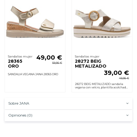
49,00 €
Sandalias mujer
Sandalias mujer
28365
28272 BEIG
59,95 €
ORO
METALIZADO
39,00 €
SANDALIA VEGANA JANA 28365 ORO
49,95 €
28272 BEIG METALIZADO: sandalia
vegana con velcro, plantilla acolchada,
cuña 2,5 cm y suela goma
antideslizante. Cómoda desde 1er uso.
Sobre JANA
Opiniones (0)