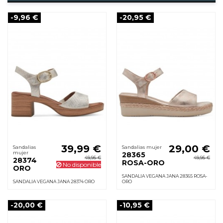
-9,96 €
-20,95 €
39,99 €
29,00 €
Sandalias
Sandalias mujer
mujer
28365
49,95 €
49,95 €
28374
ROSA-ORO
No disponible
ORO
SANDALIA VEGANA JANA 28365 ROSA-
SANDALIA VEGANA JANA 28374 ORO
ORO
-20,00 €
-10,95 €