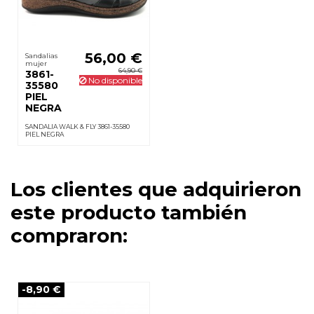
56,00 €
Sandalias
mujer
64,90 €
3861-
No disponible
35580
PIEL
NEGRA
SANDALIA WALK & FLY 3861-35580
PIEL NEGRA
Los clientes que adquirieron
este producto también
compraron:
-8,90 €