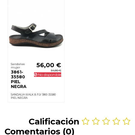
56,00 €
Sandalias
mujer
64,90 €
3861-
No disponible
35580
PIEL
NEGRA
SANDALIA WALK & FLY 3861-35580
PIEL NEGRA
Calificación
Comentarios (0)