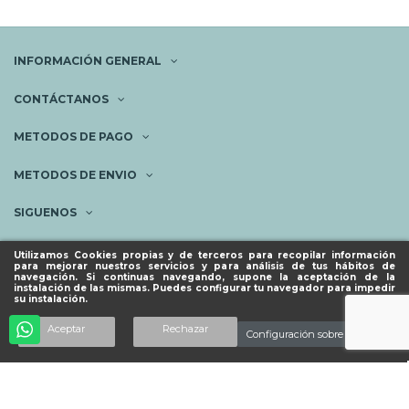
INFORMACIÓN GENERAL
CONTÁCTANOS
METODOS DE PAGO
METODOS DE ENVIO
SIGUENOS
NEWSLETTER
Utilizamos Cookies propias y de terceros para recopilar información
para mejorar nuestros servicios y para análisis de tus hábitos de
navegación. Si continuas navegando, supone la aceptación de la
instalación de las mismas. Puedes configurar tu navegador para impedir
su instalación.
© ESPACIO PIES SANOS 2023.
Añadir al carrito
Aceptar
Rechazar
Configuración sobre cookies