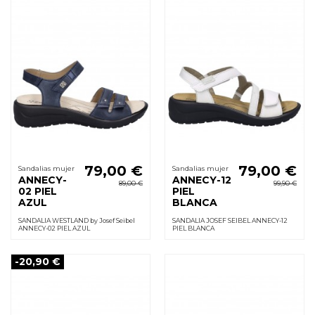
79,00 €
79,00 €
Sandalias mujer
Sandalias mujer
ANNECY-
ANNECY-12
89,00 €
99,90 €
02 PIEL
PIEL
AZUL
BLANCA
SANDALIA WESTLAND by Josef Seibel
SANDALIA JOSEF SEIBEL ANNECY-12
ANNECY-02 PIEL AZUL
PIEL BLANCA
-20,90 €