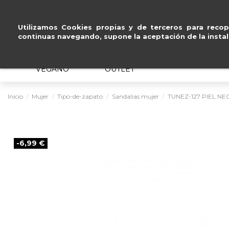
Pago seguro con
Paypal, Visa
Utilizamos Cookies propias y de terceros para recopi
continuas navegando, supone la aceptación de la instal
MUJER
HOMBRE
ERGONÓMICO
VEGANO
OUTLET
Inicio
Mujer
Tipo-de-zapato
Sandalias mujer
TUNEZ-127 PIEL N
-6,99 €