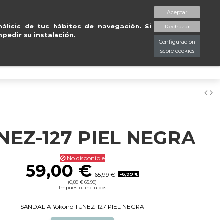
gratuitas en península en 24/48
Aceptar
spaciopiessanos.com
964 209 890
Lista de deseos (
0
)
álisis de tus hábitos de navegación. Si
Rechazar
pedir su instalación.
Configuración
sobre cookies
0
NEZ-127 PIEL NEGRA
No disponible
59,00 €
65,99 €
-6,99 €
(0,89 € 65.99)
Impuestos incluidos
SANDALIA Yokono TUNEZ-127 PIEL NEGRA