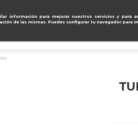
 y Mastercard
.
Entregas 
ventas@e
lar información para mejorar nuestros servicios y para an
ación de las mismas. Puedes configurar tu navegador para im
BOLSOS
ACCESORIOS
IMPERMEABLE
EGRA
TU