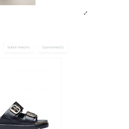
Sobre Yokono
Opiniones
(0)