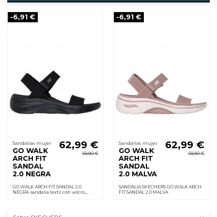
-6,91 €
-6,91 €
62,99 €
62,99 €
Sandalias mujer
Sandalias mujer
GO WALK
GO WALK
69,90 €
69,90 €
ARCH FIT
ARCH FIT
SANDAL
SANDAL
2.0 NEGRA
2.0 MALVA
GO WALK ARCH FIT SANDAL 2.0
SANDALIA SKECHERS GO WALK ARCH
NEGRA: sandalia textil con velcro,
FIT SANDAL 2.0 MALVA
plantilla Arch Fit y entresuela Goga
Mat que amortigua. Ligera y cómoda
todo el día.