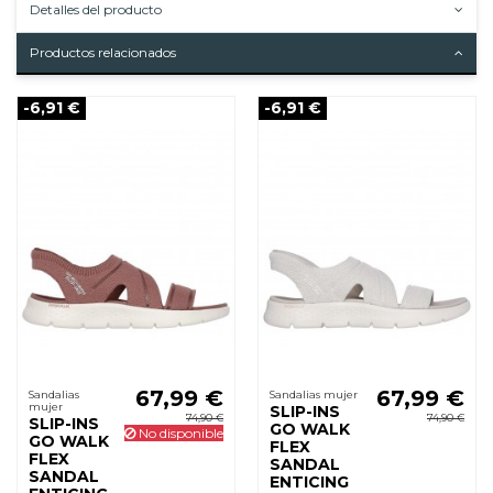
Detalles del producto
Productos relacionados
-6,91 €
-6,91 €
67,99 €
67,99 €
Sandalias
Sandalias mujer
mujer
SLIP-INS
74,90 €
74,90 €
SLIP-INS
GO WALK
No disponible
GO WALK
FLEX
FLEX
SANDAL
SANDAL
ENTICING