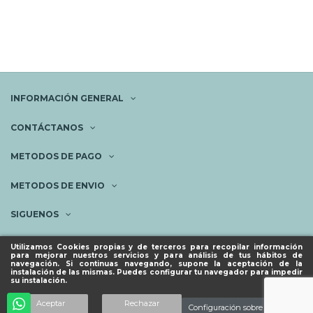
INFORMACIÓN GENERAL
CONTÁCTANOS
METODOS DE PAGO
METODOS DE ENVIO
SIGUENOS
NEWSLETTER
Utilizamos Cookies propias y de terceros para recopilar información
para mejorar nuestros servicios y para análisis de tus hábitos de
navegación. Si continuas navegando, supone la aceptación de la
instalación de las mismas. Puedes configurar tu navegador para impedir
su instalación.
© ESPACIO PIES SANOS 2023.
Añadir al carrito
Aceptar
Rechazar
Configuración sobre cookies