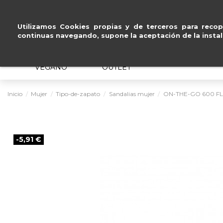
a online de
calzado cómodo
.
Utilizamos Cookies propias y de terceros para recopi
continuas navegando, supone la aceptación de la instal
MUJER
HOMBRE
ERGONÓMICO
VEGANO
OUTLET
Inicio
Mujer
Tipo-de-zapato
Sandalias mujer
ON-THE-GO 600 FL
-5,91 €