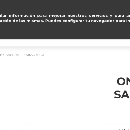
Pago seguro con
Amazon
ventas@e
lar información para mejorar nuestros servicios y para an
ación de las mismas. Puedes configurar tu navegador para im
BOLSOS
ACCESORIOS
IMPERMEABLE
EX SANDAL - EMMA AZUL
O
SA
SAND