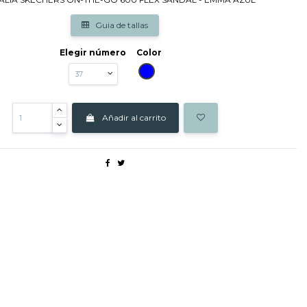
Guia de tallas
Elegir número
Color
AZUL
Añadir al carrito