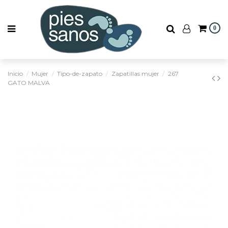
0
Inicio
Mujer
Tipo-de-zapato
Zapatillas mujer
267
GATO MALVA