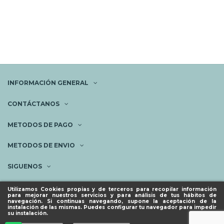
INFORMACIÓN GENERAL
CONTÁCTANOS
METODOS DE PAGO
METODOS DE ENVIO
SIGUENOS
NEWSLETTER
Utilizamos Cookies propias y de terceros para recopilar información
para mejorar nuestros servicios y para análisis de tus hábitos de
navegación. Si continuas navegando, supone la aceptación de la
instalación de las mismas. Puedes configurar tu navegador para impedir
su instalación.
© ESPACIO PIES SANOS 2023.