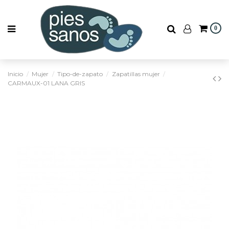
0
Inicio
Mujer
Tipo-de-zapato
Zapatillas mujer
CARMAUX-01 LANA GRIS