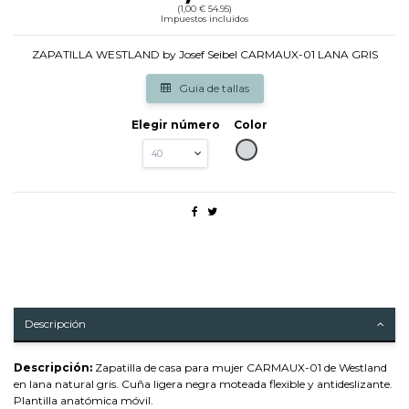
(1,00 € 54.95)
Impuestos incluidos
ZAPATILLA WESTLAND by Josef Seibel CARMAUX-01 LANA GRIS
Guia de tallas
Elegir número
Color
GRIS
Descripción
Descripción:
Zapatilla de casa para mujer CARMAUX-01 de Westland
en lana natural gris. Cuña ligera negra moteada flexible y antideslizante.
Plantilla anatómica móvil.