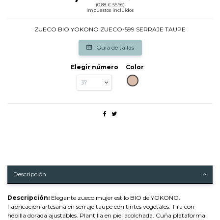
(0,88 € 55.99)
Impuestos incluidos
ZUECO BIO YOKONO ZUECO-599 SERRAJE TAUPE
Guia de tallas
Elegir número
Color
TAUPE
Descripción
Descripción:
Elegante zueco mujer estilo BIO de YOKONO.
Fabricación artesana en serraje taupe con tintes vegetales. Tira con
hebilla dorada ajustables. Plantilla en piel acolchada. Cuña plataforma