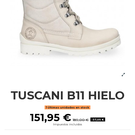
TUSCANI B11 HIELO
Últimas unidades en stock
151,95 €
189,00 €
-37,05 €
Impuestos incluidos