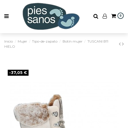
0
Inicio
Mujer
Tipo-de-zapato
Botín mujer
TUSCANI B11
HIELO
-37,05 €