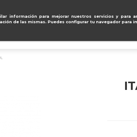
Pago seguro con
Paypal, Visa y Masterca
ventas@e
lar información para mejorar nuestros servicios y para an
ación de las mismas. Puedes configurar tu navegador para im
BOLSOS
ACCESORIOS
IMPERMEABLE
UL
I