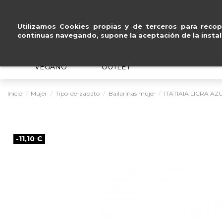
Paga a plazos
sin intereses
.
Utilizamos Cookies propias y de terceros para recopi
continuas navegando, supone la aceptación de la instal
MUJER
HOMBRE
ERGONÓMICO
VEGANO
OUTLET
Inicio
Mujer
Tipo-de-zapato
Bailarinas mujer
ITATIAIA LICRA AZ
-11,10 €