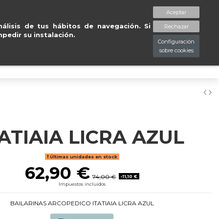
rd
.
Entregas gratuitas 
Aceptar
spaciopiessanos.com
964 209 890
Lista de deseos (
0
)
álisis de tus hábitos de navegación. Si
Rechazar
pedir su instalación.
Configuración
sobre cookies
0
TATIAIA LICRA AZUL
Últimas unidades en stock
62,90 €
74,00 €
-11,10 €
Impuestos incluidos
BAILARINAS ARCOPEDICO ITATIAIA LICRA AZUL