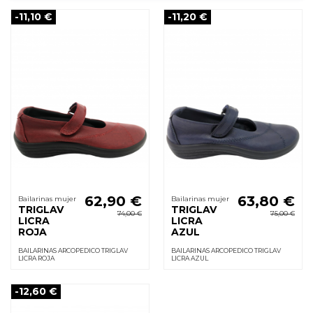
-11,10 €
-11,20 €
62,90 €
63,80 €
Bailarinas mujer
Bailarinas mujer
TRIGLAV
TRIGLAV
74,00 €
75,00 €
LICRA
LICRA
ROJA
AZUL
BAILARINAS ARCOPEDICO TRIGLAV
BAILARINAS ARCOPEDICO TRIGLAV
LICRA ROJA
LICRA AZUL
-12,60 €