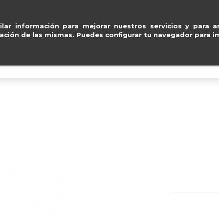
 Visa y Mastercard
.
Entre
ventas@e
lar información para mejorar nuestros servicios y para an
ación de las mismas. Puedes configurar tu navegador para im
BOLSOS
ACCESORIOS
IMPERMEABLE