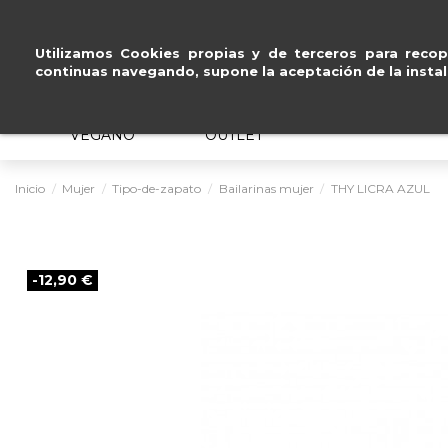
Pago seguro con
Paypal,
Utilizamos Cookies propias y de terceros para recopi
continuas navegando, supone la aceptación de la instal
MUJER
HOMBRE
ERGONÓMICO
VEGANO
OUTLET
Inicio
Mujer
Tipo-de-zapato
Bailarinas mujer
THY LICRA AZUL
-12,90 €