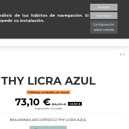
gas gratuitas en península en 24/48
Aceptar
spaciopiessanos.com
964 209 890
Lista de deseos (
0
)
álisis de tus hábitos de navegación. Si
Rechazar
pedir su instalación.
Configuración
sobre cookies
0
THY LICRA AZUL
Últimas unidades en stock
73,10 €
86,00 €
-12,90 €
Impuestos incluidos
BAILARINAS ARCOPEDICO THY LICRA AZUL