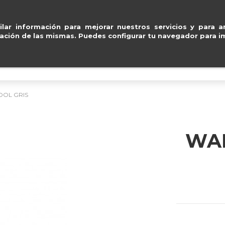
ard
.
Entregas gratuitas
ventas@e
lar información para mejorar nuestros servicios y para an
ación de las mismas. Puedes configurar tu navegador para im
BOLSOS
ACCESORIOS
IMPERMEABLE
OOL GRIS
WAL