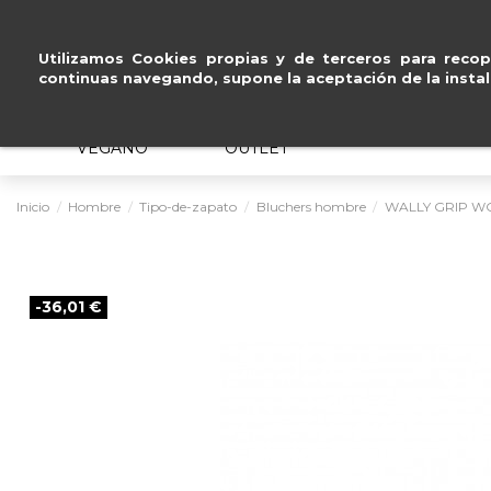
Pago seguro con
Paypal, Visa y Masterc
Utilizamos Cookies propias y de terceros para recopi
continuas navegando, supone la aceptación de la instal
MUJER
HOMBRE
ERGONÓMICO
VEGANO
OUTLET
Inicio
Hombre
Tipo-de-zapato
Bluchers hombre
WALLY GRIP W
-36,01 €