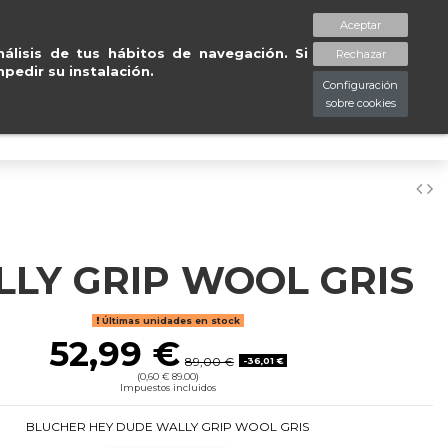
 en península en 24/48
T
Aceptar
spaciopiessanos.com
964 209 890
Lista de deseos (
0
)
álisis de tus hábitos de navegación. Si
Rechazar
pedir su instalación.
Configuración
sobre cookies
0
LY GRIP WOOL GRIS
Últimas unidades en stock
52,99 €
89,00 €
-36,01 €
(0,60 € 89.00)
Impuestos incluidos
BLUCHER HEY DUDE WALLY GRIP WOOL GRIS