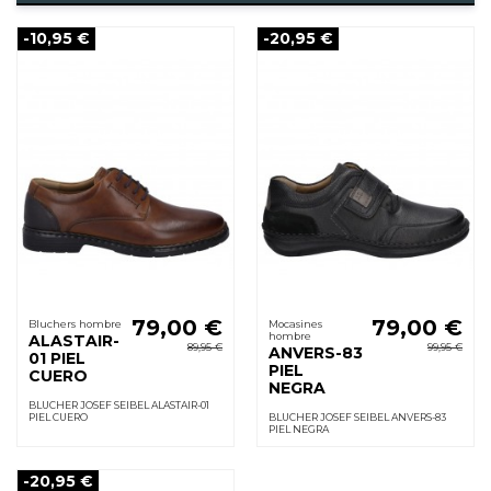
-10,95 €
-20,95 €
79,00 €
79,00 €
Bluchers hombre
Mocasines
hombre
ALASTAIR-
89,95 €
99,95 €
ANVERS-83
01 PIEL
PIEL
CUERO
NEGRA
BLUCHER JOSEF SEIBEL ALASTAIR-01
PIEL CUERO
BLUCHER JOSEF SEIBEL ANVERS-83
PIEL NEGRA
-20,95 €