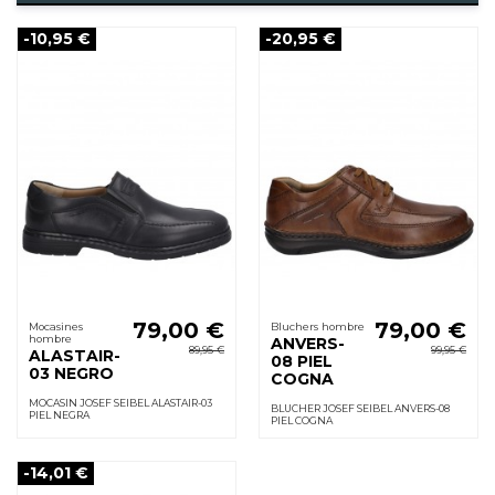
-10,95 €
-20,95 €
79,00 €
79,00 €
Mocasines
Bluchers hombre
hombre
ANVERS-
89,95 €
99,95 €
ALASTAIR-
08 PIEL
03 NEGRO
COGNA
MOCASIN JOSEF SEIBEL ALASTAIR-03
BLUCHER JOSEF SEIBEL ANVERS-08
PIEL NEGRA
PIEL COGNA
-14,01 €