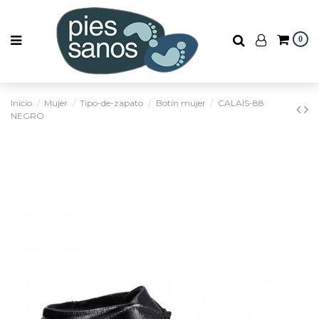
0
Inicio
Mujer
Tipo-de-zapato
Botín mujer
CALAIS-88
NEGRO