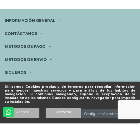
INFORMACIÓN GENERAL
CONTÁCTANOS
METODOS DE PAGO
METODOS DE ENVIO
SIGUENOS
NEWSLETTER
Utilizamos Cookies propias y de terceros para recopilar información
para mejorar nuestros servicios y para análisis de tus hábitos de
navegación. Si continuas navegando, supone la aceptación de la
instalación de las mismas. Puedes configurar tu navegador para impedir
su instalación.
© ESPACIO PIES SANOS 2023.
Aceptar
Rechazar
Configuración sobre cookies