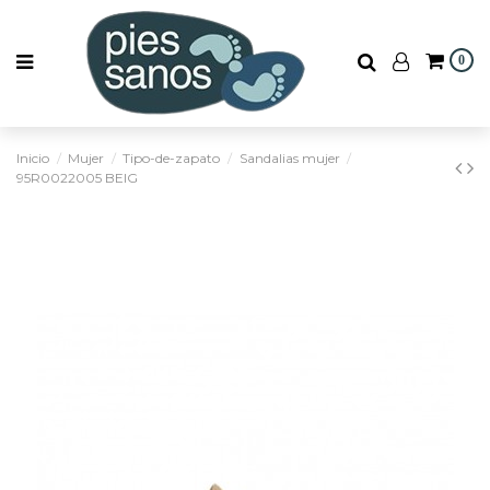
0
Inicio
Mujer
Tipo-de-zapato
Sandalias mujer
95R0022005 BEIG