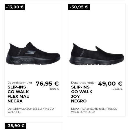
-13,00 €
-30,95 €
76,95 €
49,00 €
Deportivas mujer
Deportivas mujer
SLIP-INS
SLIP-INS
89,95 €
79,95 €
GO WALK
GO WALK
FLEX MAU
JOY
NEGRA
NEGRO
DEPORTIVA SKECHERS SLIP-INS GO
DEPORTIVA SKECHERS SLIP-INS GO
WALK FLE
WALK JOY NEGRA
-35,90 €