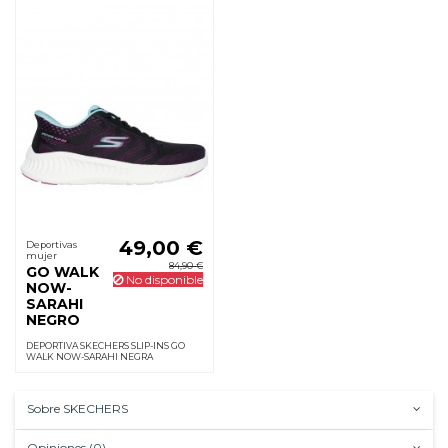
49,00 €
Deportivas
mujer
84,90 €
GO WALK
No disponible
NOW-
SARAHI
NEGRO
DEPORTIVA SKECHERS SLIP-INS GO
WALK NOW-SARAHI NEGRA
Sobre SKECHERS
Opiniones (0)