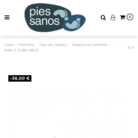
0
Inicio
Hombre
Tipo-de-zapato
Deportivas hombre
848-X CUBO BEIG
-36,00 €