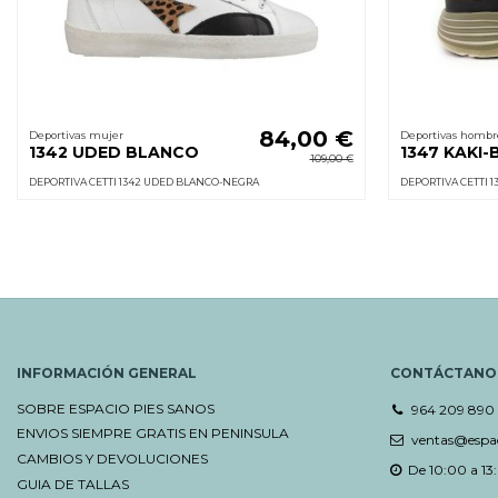
84,00 €
Deportivas mujer
Deportivas hombr
1342 UDED BLANCO
1347 KAKI-
109,00 €
DEPORTIVA CETTI 1342 UDED BLANCO-NEGRA
DEPORTIVA CETTI 1
INFORMACIÓN GENERAL
CONTÁCTANO
SOBRE ESPACIO PIES SANOS
964 209 890
ENVIOS SIEMPRE GRATIS EN PENINSULA
ventas@espac
CAMBIOS Y DEVOLUCIONES
De 10:00 a 13:
GUIA DE TALLAS