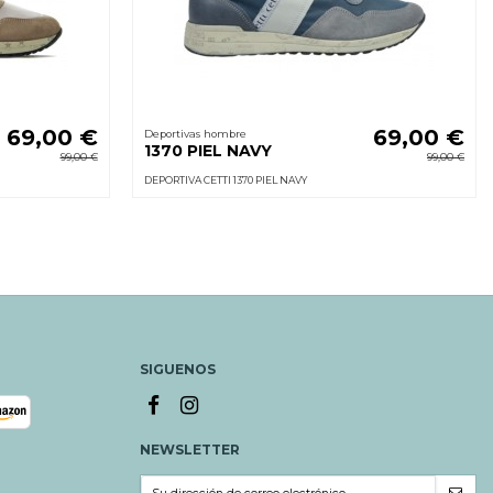
69,00 €
69,00 €
Deportivas hombre
1370 PIEL NAVY
99,00 €
99,00 €
DEPORTIVA CETTI 1370 PIEL NAVY
SIGUENOS
NEWSLETTER