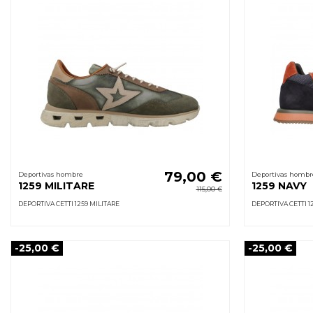
79,00 €
Deportivas hombre
Deportivas hombr
1259 MILITARE
1259 NAVY
115,00 €
DEPORTIVA CETTI 1259 MILITARE
DEPORTIVA CETTI 1
-25,00 €
-25,00 €