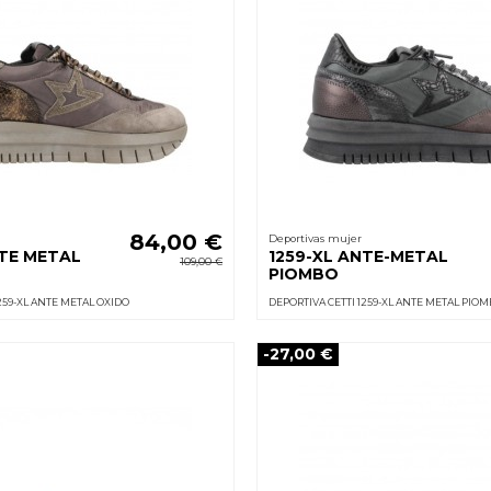
84,00 €
Deportivas mujer
NTE METAL
1259-XL ANTE-METAL
109,00 €
PIOMBO
259-XL ANTE METAL OXIDO
DEPORTIVA CETTI 1259-XL ANTE METAL PIO
-27,00 €