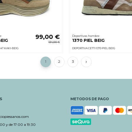
99,00 €
e
Deportivas hombre
BEIG
1370 PIEL BEIG
134,00 €
347 KAKI-BEIG
DEPORTIVA CETTI 1370 PIEL BEIG
1
2
3
S
METODOS DE PAGO
iopiessanos.com
00 y de 17:00 a 19:30