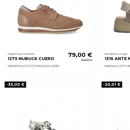
79,00 €
Deportivas hombre
Sandalias mujer
1275 NUBUCK CUERO
1316 ANTE
106,00 €
DEPORTIVA CETTI 1275 NUBUCK CUERO
SANDALIA CETTI 13
-35,00 €
-20,01 €