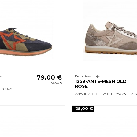
79,00 €
e
Deportivas mujer
1259-ANTE-MESH OLD
105,00 €
ROSE
259 NAVY
ZAPATILLA DEPORTIVA CETTI 1259-ANTE-ME
-25,00 €