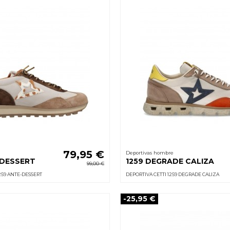
79,95 €
Deportivas hombre
-DESSERT
1259 DEGRADE CALIZA
99,00 €
259 ANTE-DESSERT
DEPORTIVA CETTI 1259 DEGRADE CALIZA
-25,95 €