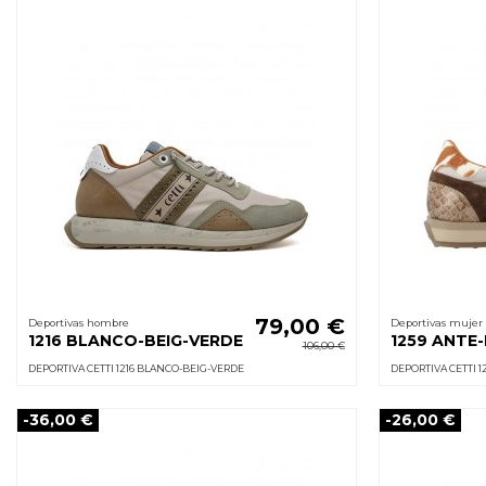
79,00 €
Deportivas hombre
Deportivas mujer
1216 BLANCO-BEIG-VERDE
1259 ANTE
106,00 €
DEPORTIVA CETTI 1216 BLANCO-BEIG-VERDE
DEPORTIVA CETTI 1
-36,00 €
-26,00 €