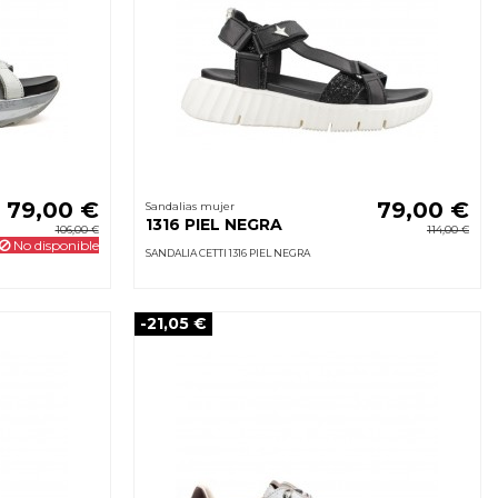
79,00 €
79,00 €
Sandalias mujer
1316 PIEL NEGRA
106,00 €
114,00 €
No disponible
SANDALIA CETTI 1316 PIEL NEGRA
-21,05 €