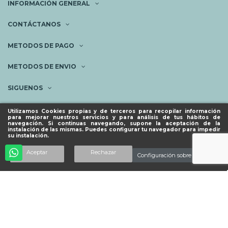
INFORMACIÓN GENERAL
CONTÁCTANOS
METODOS DE PAGO
METODOS DE ENVIO
SIGUENOS
NEWSLETTER
Utilizamos Cookies propias y de terceros para recopilar información
para mejorar nuestros servicios y para análisis de tus hábitos de
navegación. Si continuas navegando, supone la aceptación de la
instalación de las mismas. Puedes configurar tu navegador para impedir
su instalación.
© ESPACIO PIES SANOS 2023.
Añadir al carrito
Aceptar
Rechazar
Configuración sobre cookies