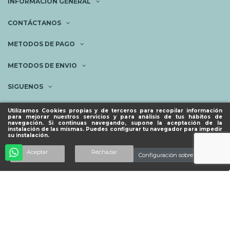
INFORMACIÓN GENERAL
CONTÁCTANOS
METODOS DE PAGO
METODOS DE ENVIO
SIGUENOS
NEWSLETTER
Utilizamos Cookies propias y de terceros para recopilar información
para mejorar nuestros servicios y para análisis de tus hábitos de
navegación. Si continuas navegando, supone la aceptación de la
instalación de las mismas. Puedes configurar tu navegador para impedir
su instalación.
© ESPACIO PIES SANOS 2023.
Añadir al carrito
Aceptar
Rechazar
Configuración sobre cookies