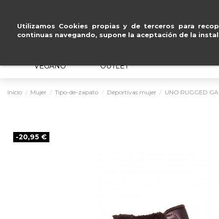
Pago seguro con
Paypal, Visa y Masterc
Utilizamos Cookies propias y de terceros para recopi
continuas navegando, supone la aceptación de la instal
MUJER
HOMBRE
ERGONÓMICO
VEGANO
OUTLET
Inicio
Mujer
Tipo-de-zapato
Deportivas mujer
UNO RUGGED GAL
-20,95 €