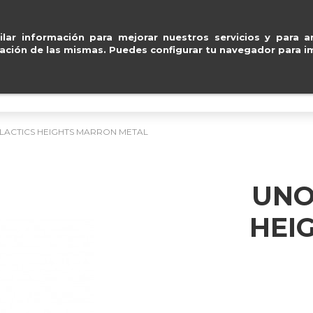
ard
.
Entregas gratuitas
ventas@e
lar información para mejorar nuestros servicios y para an
ación de las mismas. Puedes configurar tu navegador para im
BOLSOS
ACCESORIOS
IMPERMEABLE
ACTICS HEIGHTS MARRON METAL
UNO
HEI