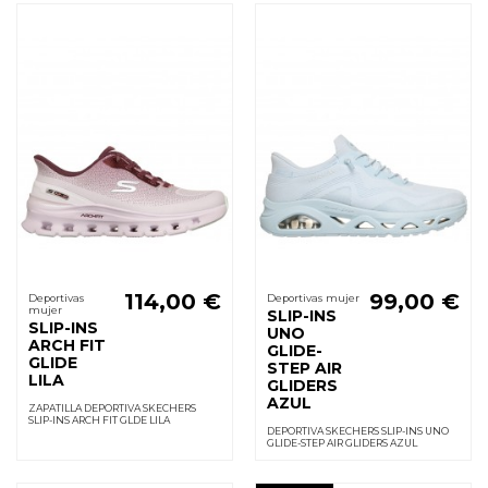
114,00 €
99,00 €
Deportivas
Deportivas mujer
mujer
SLIP-INS
SLIP-INS
UNO
ARCH FIT
GLIDE-
GLIDE
STEP AIR
LILA
GLIDERS
AZUL
ZAPATILLA DEPORTIVA SKECHERS
SLIP-INS ARCH FIT GLDE LILA
DEPORTIVA SKECHERS SLIP-INS UNO
GLIDE-STEP AIR GLIDERS AZUL