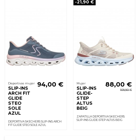
-21,90 €
94,00 €
88,00 €
Deportivas mujer
Mujer
SLIP-INS
SLIP-INS
109,90 €
ARCH FIT
GLIDE-
GLIDE
STEP
STEO
ALTUS
SOLE
BEIG
AZUL
ZAPATILLA DEPORTIVA SKECHERS
SLIP-INS GLIDE-STEP ALTUS BEIG
DEPORTIVA SKECHERS SLIP-INS ARCH
FIT GLIDE STEO SOLE AZUL