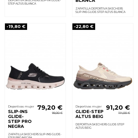
BLANCA
DEPORTIVA SKECHERS SLIP-IN GLIDE-
STEP ALTUS BLANCA
ZAPATILLA DEPORTIVA SKECHERS
SLIP-INS GLIDE-STEP ALTUS BLANCA
-19,80 €
-22,80 €
79,20 €
91,20 €
Deportivas mujer
Deportivas mujer
SLIP-INS
GLIDE-STEP
99,00 €
114,00 €
GLIDE-
ALTUS BEIG
STEP PRO
DEPORTIVA SKECHERS GLIDE-STEP
NEGRA
ALTUS BEIG
ZAPATILLA SKECHERS SLIP-INS GLIDE-
STEP PRO NEGRA