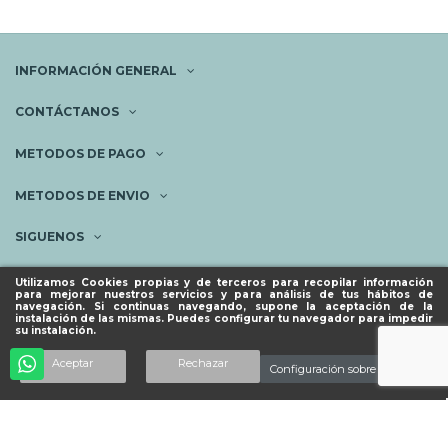
INFORMACIÓN GENERAL
CONTÁCTANOS
METODOS DE PAGO
METODOS DE ENVIO
SIGUENOS
NEWSLETTER
Utilizamos Cookies propias y de terceros para recopilar información
para mejorar nuestros servicios y para análisis de tus hábitos de
navegación. Si continuas navegando, supone la aceptación de la
instalación de las mismas. Puedes configurar tu navegador para impedir
su instalación.
© ESPACIO PIES SANOS 2023.
Añadir al carrito
Aceptar
Rechazar
Configuración sobre cookies