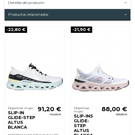
Detalles del producto
Productos relacionados
-22,80 €
-21,90 €
91,20 €
88,00 €
Deportivas mujer
Deportivas
mujer
SLIP-IN
114,00 €
109,90 €
SLIP-INS
GLIDE-STEP
GLIDE-
ALTUS
STEP
BLANCA
ALTUS