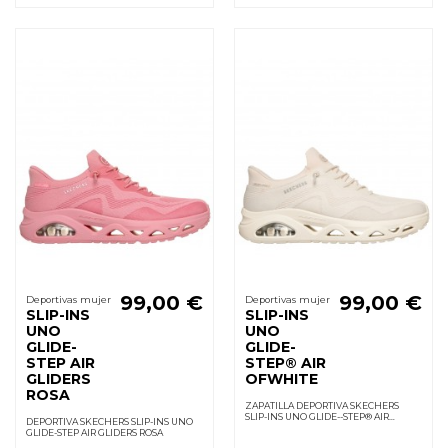
99,00 €
99,00 €
Deportivas mujer
Deportivas mujer
SLIP-INS
SLIP-INS
UNO
UNO
GLIDE-
GLIDE-
STEP AIR
STEP® AIR
GLIDERS
OFWHITE
ROSA
ZAPATILLA DEPORTIVA SKECHERS
SLIP-INS UNO GLIDE--STEP® AIR
DEPORTIVA SKECHERS SLIP-INS UNO
OFWHITE
GLIDE-STEP AIR GLIDERS ROSA