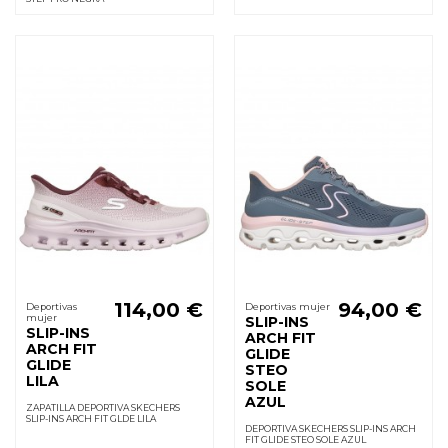
114,00 €
94,00 €
Deportivas
Deportivas mujer
mujer
SLIP-INS
SLIP-INS
ARCH FIT
ARCH FIT
GLIDE
GLIDE
STEO
LILA
SOLE
AZUL
ZAPATILLA DEPORTIVA SKECHERS
SLIP-INS ARCH FIT GLDE LILA
DEPORTIVA SKECHERS SLIP-INS ARCH
FIT GLIDE STEO SOLE AZUL