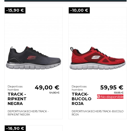
-15,90 €
-10,00 €
49,00 €
59,95 €
Deportivas
Deportivas
hombre
hombre
64,90 €
69,95 €
TRACK -
TRACK-
No disponible
RIPKENT
BUCOLO
NEGRA
ROJA
DEPORTIVA SKECHERS TRACK -
DEPORTIVA SKECHERS TRACK-BUCOLO
RIPKENT NEGRA
ROJA
-16,90 €