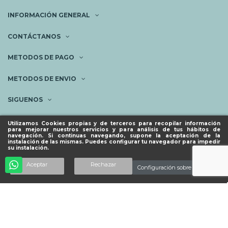
INFORMACIÓN GENERAL
CONTÁCTANOS
METODOS DE PAGO
METODOS DE ENVIO
SIGUENOS
NEWSLETTER
Utilizamos Cookies propias y de terceros para recopilar información
para mejorar nuestros servicios y para análisis de tus hábitos de
navegación. Si continuas navegando, supone la aceptación de la
instalación de las mismas. Puedes configurar tu navegador para impedir
su instalación.
© ESPACIO PIES SANOS 2023.
Añadir al carrito
Aceptar
Rechazar
Configuración sobre cookies