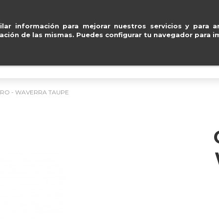
Mastercard
.
Entregas gra
ventas@e
lar información para mejorar nuestros servicios y para an
ación de las mismas. Puedes configurar tu navegador para im
BOLSOS
ACCESORIOS
IMPERMEABLE
PRO - WAVERRA TAUPE