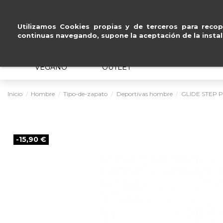
Pago seguro con
Paypal, Visa y 
Utilizamos Cookies propias y de terceros para recopi
continuas navegando, supone la aceptación de la instal
MUJER
HOMBRE
ERGONÓMICO
VEGANO
OUTLET
Inicio
Hombre
Tipo-de-zapato
Deportivas hombre
GLIDE STEP 
-15,90 €