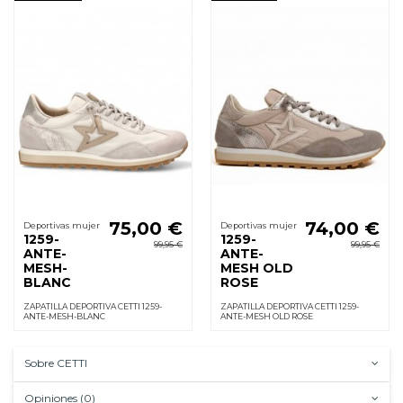
75,00 €
74,00 €
Deportivas mujer
Deportivas mujer
1259-
1259-
99,95 €
99,95 €
ANTE-
ANTE-
MESH-
MESH OLD
BLANC
ROSE
ZAPATILLA DEPORTIVA CETTI 1259-
ZAPATILLA DEPORTIVA CETTI 1259-
ANTE-MESH-BLANC
ANTE-MESH OLD ROSE
Sobre CETTI
Opiniones (0)