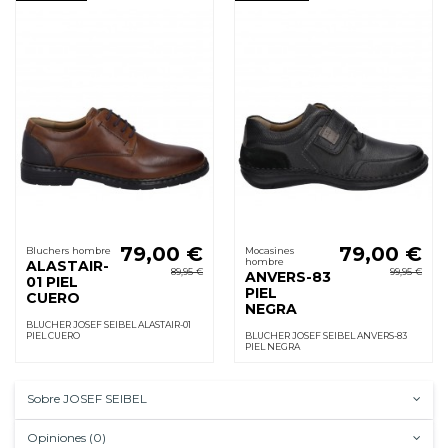
79,00 €
79,00 €
Bluchers hombre
Mocasines
hombre
ALASTAIR-
89,95 €
99,95 €
ANVERS-83
01 PIEL
PIEL
CUERO
NEGRA
BLUCHER JOSEF SEIBEL ALASTAIR-01
PIEL CUERO
BLUCHER JOSEF SEIBEL ANVERS-83
PIEL NEGRA
Sobre JOSEF SEIBEL
Opiniones (0)