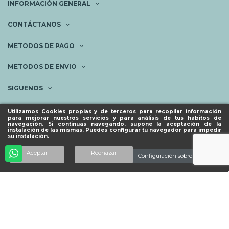
INFORMACIÓN GENERAL
CONTÁCTANOS
METODOS DE PAGO
METODOS DE ENVIO
SIGUENOS
NEWSLETTER
Utilizamos Cookies propias y de terceros para recopilar información
para mejorar nuestros servicios y para análisis de tus hábitos de
navegación. Si continuas navegando, supone la aceptación de la
instalación de las mismas. Puedes configurar tu navegador para impedir
su instalación.
© ESPACIO PIES SANOS 2023.
Añadir al carrito
Aceptar
Rechazar
Configuración sobre cookies