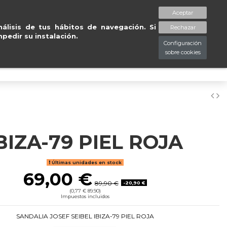
tuitas en península en 24/48
Aceptar
spaciopiessanos.com
964 209 890
Lista de deseos (
0
)
álisis de tus hábitos de navegación. Si
Rechazar
pedir su instalación.
Configuración
sobre cookies
0
BIZA-79 PIEL ROJA
Últimas unidades en stock
69,00 €
89,90 €
-20,90 €
(0,77 € 89.90)
Impuestos incluidos
SANDALIA JOSEF SEIBEL IBIZA-79 PIEL ROJA