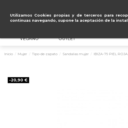
Pago seguro con
Paypal, Visa y 
Utilizamos Cookies propias y de terceros para recopi
continuas navegando, supone la aceptación de la instal
MUJER
HOMBRE
ERGONÓMICO
VEGANO
OUTLET
Inicio
Mujer
Tipo-de-zapato
Sandalias mujer
IBIZA-79 PIEL ROJA
-20,90 €