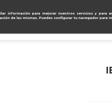
Mastercard
.
Entregas gra
ventas@e
lar información para mejorar nuestros servicios y para an
ación de las mismas. Puedes configurar tu navegador para im
BOLSOS
ACCESORIOS
IMPERMEABLE
I