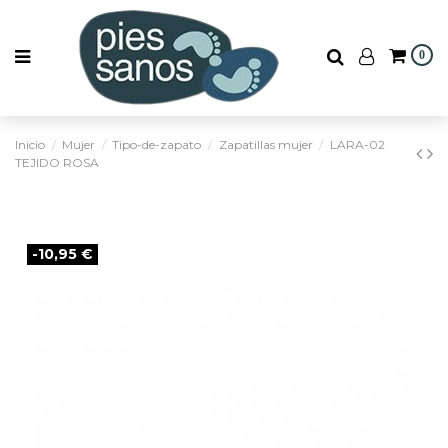
0
Inicio
Mujer
Tipo-de-zapato
Zapatillas mujer
LARA-02
TEJIDO ROSA
-10,95 €