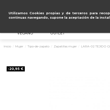
Pago seguro con
Paypal, Visa y Mastercard
.
Utilizamos Cookies propias y de terceros para recopi
continuas navegando, supone la aceptación de la instal
MUJER
HOMBRE
ERGONÓMICO
VEGANO
OUTLET
Inicio
Mujer
Tipo-de-zapato
Zapatillas mujer
LARA-02 TEJIDO G
-20,95 €