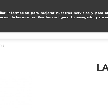
Entregas gratuitas en península e
ventas@e
lar información para mejorar nuestros servicios y para an
ación de las mismas. Puedes configurar tu navegador para im
BOLSOS
ACCESORIOS
IMPERMEABLE
RIS
LA