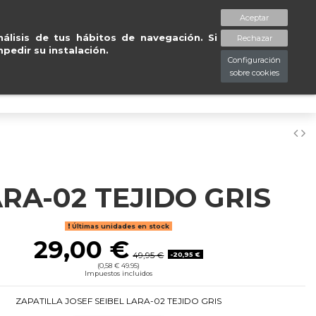
n 24/48
Tu tienda online 
Aceptar
spaciopiessanos.com
964 209 890
Lista de deseos (
0
)
álisis de tus hábitos de navegación. Si
Rechazar
pedir su instalación.
Configuración
sobre cookies
0
RA-02 TEJIDO GRIS
Últimas unidades en stock
29,00 €
49,95 €
-20,95 €
(0,58 € 49.95)
Impuestos incluidos
ZAPATILLA JOSEF SEIBEL LARA-02 TEJIDO GRIS