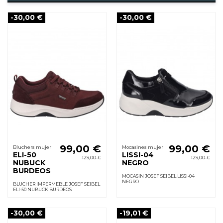
-30,00 €
-30,00 €
99,00 €
99,00 €
Bluchers mujer
Mocasines mujer
ELI-50
LISSI-04
129,00 €
129,00 €
NUBUCK
NEGRO
BURDEOS
MOCASIN JOSEF SEIBEL LISSI-04
NEGRO
BLUCHER IMPERMEBLE JOSEF SEIBEL
ELI-50 NUBUCK BURDEOS
-30,00 €
-19,01 €