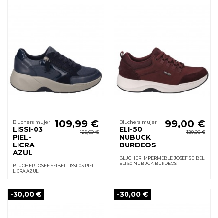
109,99 €
99,00 €
Bluchers mujer
Bluchers mujer
LISSI-03
ELI-50
129,00 €
129,00 €
PIEL-
NUBUCK
LICRA
BURDEOS
AZUL
BLUCHER IMPERMEBLE JOSEF SEIBEL
ELI-50 NUBUCK BURDEOS
BLUCHER JOSEF SEIBEL LISSI-03 PIEL-
LICRA AZUL
-30,00 €
-30,00 €