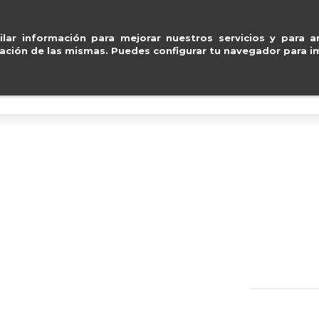
Entregas gratuitas en península en 2
ventas@e
lar información para mejorar nuestros servicios y para an
ación de las mismas. Puedes configurar tu navegador para im
BOLSOS
ACCESORIOS
IMPERMEABLE