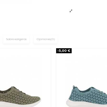
Sobre eoligeros
Opiniones
(0)
-5,00 €