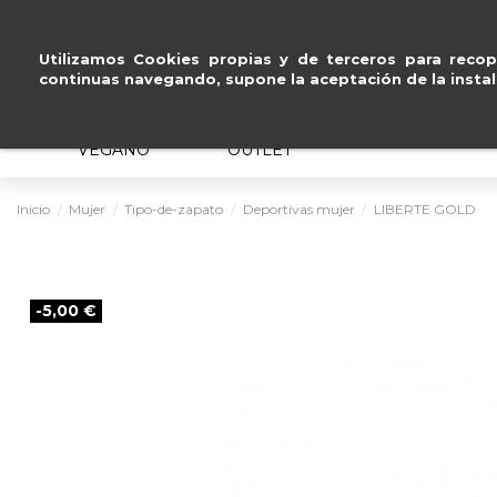
Pago seguro con
Paypal, Visa y Mastercard
.
Utilizamos Cookies propias y de terceros para recopi
continuas navegando, supone la aceptación de la instal
MUJER
HOMBRE
ERGONÓMICO
VEGANO
OUTLET
Inicio
Mujer
Tipo-de-zapato
Deportivas mujer
LIBERTE GOLD
-5,00 €