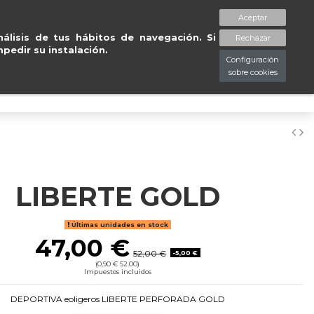
4/48
Tu tienda online de
ca
Aceptar
spaciopiessanos.com
964 209 890
Lista de deseos (
0
)
álisis de tus hábitos de navegación. Si
Rechazar
pedir su instalación.
Configuración
sobre cookies
0
LIBERTE GOLD
Últimas unidades en stock
47,00 €
52,00 €
-5,00 €
(0,90 € 52.00)
Impuestos incluidos
DEPORTIVA eoligeros LIBERTE PERFORADA GOLD