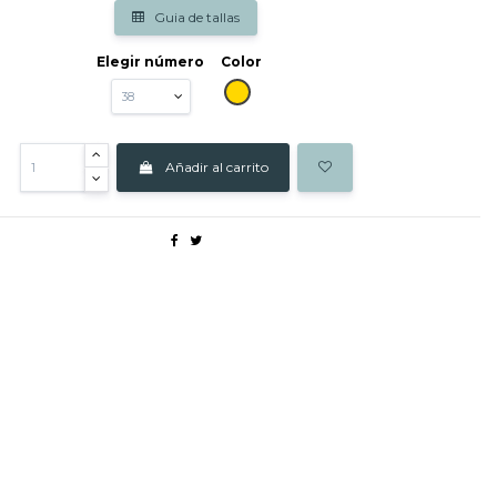
Guia de tallas
Elegir número
Color
ORO
Añadir al carrito