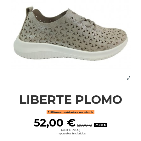
LIBERTE PLOMO
Últimas unidades en stock
52,00 €
59,00 €
-7,00 €
(0,88 € 59.00)
Impuestos incluidos