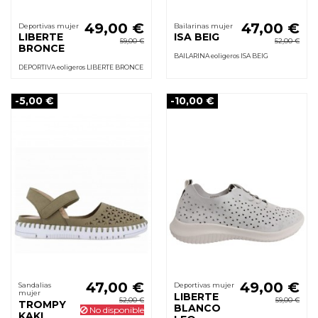
49,00 €
47,00 €
Deportivas mujer
Bailarinas mujer
LIBERTE
ISA BEIG
59,00 €
52,00 €
BRONCE
BAILARINA eoligeros ISA BEIG
DEPORTIVA eoligeros LIBERTE BRONCE
-5,00 €
-10,00 €
47,00 €
49,00 €
Sandalias
Deportivas mujer
mujer
LIBERTE
52,00 €
59,00 €
TROMPY
BLANCO
No disponible
KAKI