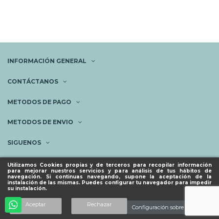
INFORMACIÓN GENERAL
CONTÁCTANOS
METODOS DE PAGO
METODOS DE ENVIO
SIGUENOS
NEWSLETTER
Utilizamos Cookies propias y de terceros para recopilar información
para mejorar nuestros servicios y para análisis de tus hábitos de
navegación. Si continuas navegando, supone la aceptación de la
instalación de las mismas. Puedes configurar tu navegador para impedir
su instalación.
© ESPACIO PIES SANOS 2023.
Añadir al carrito
Aceptar
Rechazar
Configuración sobre cookies