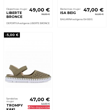
49,00 €
47,00 €
Deportivas mujer
Bailarinas mujer
LIBERTE
ISA BEIG
59,00 €
52,00 €
BRONCE
BAILARINA eoligeros ISA BEIG
DEPORTIVA eoligeros LIBERTE BRONCE
-5,00 €
47,00 €
Sandalias
mujer
52,00 €
TROMPY
No disponible
KAKI