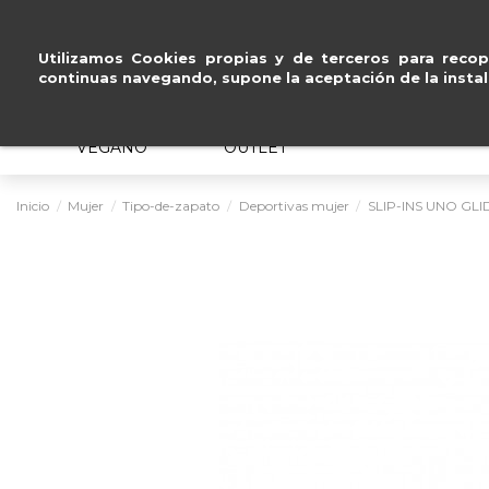
Pago seguro con
Paypal, Visa y Mastercard
.
Utilizamos Cookies propias y de terceros para recopi
continuas navegando, supone la aceptación de la instal
MUJER
HOMBRE
ERGONÓMICO
VEGANO
OUTLET
Inicio
Mujer
Tipo-de-zapato
Deportivas mujer
SLIP-INS UNO GL