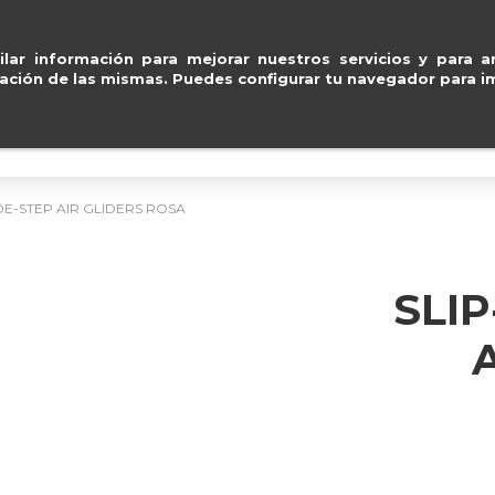
Entregas gratuitas en península en 24
ventas@e
lar información para mejorar nuestros servicios y para an
ación de las mismas. Puedes configurar tu navegador para im
BOLSOS
ACCESORIOS
IMPERMEABLE
IDE-STEP AIR GLIDERS ROSA
SLIP