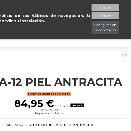
rd
.
Entregas gratuitas 
Aceptar
spaciopiessanos.com
964 209 890
Lista de deseos (
0
)
álisis de tus hábitos de navegación. Si
Rechazar
pedir su instalación.
Configuración
sobre cookies
0
ZA-12 PIEL ANTRACITA
Últimas unidades en stock
84,95 €
99,90 €
-14,95 €
(0,85 € 99.90)
Impuestos incluidos
SANDALIA JOSEF SEIBEL IBIZA-12 PIEL ANTRACITA