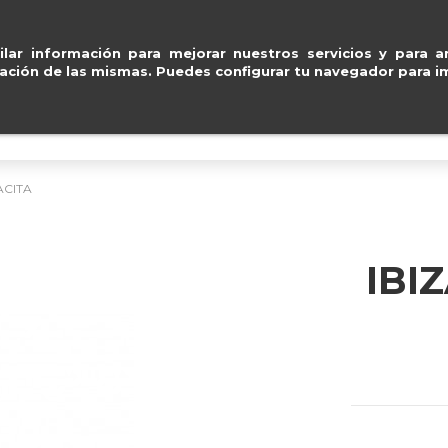
Pago seguro con
Paypal, Visa y Masterca
ventas@e
lar información para mejorar nuestros servicios y para an
ación de las mismas. Puedes configurar tu navegador para im
BOLSOS
ACCESORIOS
IMPERMEABLE
ACITA
IBI