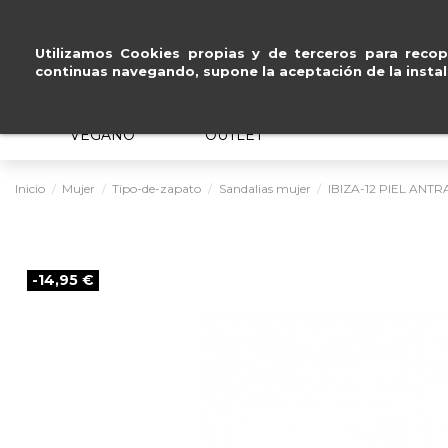
Paga a plazos
sin intereses
.
Utilizamos Cookies propias y de terceros para recopi
continuas navegando, supone la aceptación de la instal
MUJER
HOMBRE
ERGONÓMICO
VEGANO
OUTLET
Inicio
Mujer
Tipo-de-zapato
Sandalias mujer
IBIZA-12 PIEL ANTR
-14,95 €