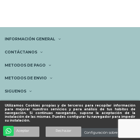
INFORMACIÓN GENERAL
CONTÁCTANOS
METODOS DE PAGO
METODOS DE ENVIO
SIGUENOS
NEWSLETTER
Utilizamos Cookies propias y de terceros para recopilar información
para mejorar nuestros servicios y para análisis de tus hábitos de
navegación. Si continuas navegando, supone la aceptación de la
instalación de las mismas. Puedes configurar tu navegador para impedir
su instalación.
© ESPACIO PIES SANOS 2023.
Añadir al carrito
Aceptar
Rechazar
Configuración sobre cookies