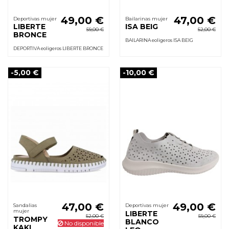
49,00 €
47,00 €
Deportivas mujer
Bailarinas mujer
LIBERTE
ISA BEIG
59,00 €
52,00 €
BRONCE
BAILARINA eoligeros ISA BEIG
DEPORTIVA eoligeros LIBERTE BRONCE
-5,00 €
-10,00 €
47,00 €
49,00 €
Sandalias
Deportivas mujer
mujer
LIBERTE
52,00 €
59,00 €
TROMPY
BLANCO
No disponible
KAKI